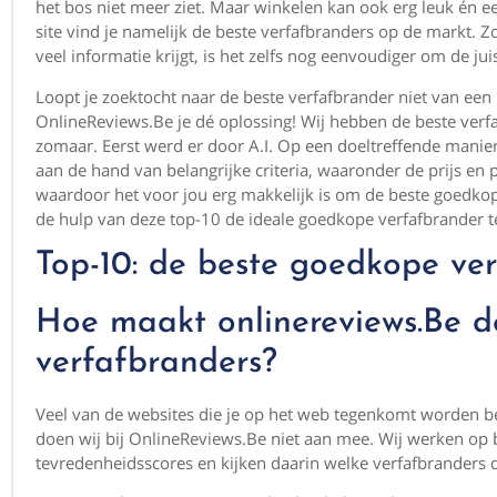
het bos niet meer ziet. Maar winkelen kan ook erg leuk én e
site vind je namelijk de beste verfafbranders op de markt. Zo
veel informatie krijgt, is het zelfs nog eenvoudiger om de ju
Loopt je zoektocht naar de beste verfafbrander niet van een
OnlineReviews.Be je dé oplossing! Wij hebben de beste verf
zomaar. Eerst werd er door A.I. Op een doeltreffende mani
aan de hand van belangrijke criteria, waaronder de prijs en pop
waardoor het voor jou erg makkelijk is om de beste goedkop
de hulp van deze top-10 de ideale goedkope verfafbrander te
Top-10: de beste goedkope ve
Hoe maakt onlinereviews.Be de
verfafbranders?
Veel van de websites die je op het web tegenkomt worden be
doen wij bij OnlineReviews.Be niet aan mee. Wij werken op ba
tevredenheidsscores en kijken daarin welke verfafbranders 