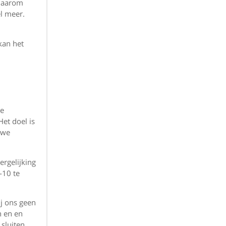
 Daarom
l meer.
kan het
ze
et doel is
uwe
ergelijking
-10 te
j ons geen
n en en
sluiten,