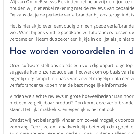
Wij van OnlineReviews.Be vinden het belangrijk om jou een
houden wij niet enkel rekening met de reviews van bepaalde 
De kans dat je de perfecte verfafbrander bij ons terugvindt i
Het is niet altijd even eenvoudig om een goede verfafbrande
wel. Want bij ons vind je goedkope verfafbranders tussen de
verzamelen. Neem dus zeker een kijkje in de lijst als je niet 
Hoe worden vooroordelen in 
Onze software stelt ons steeds een volledig onpartijdige to
suggestie kan onze redactie aan het werk om op basis van hu
eigenlijk erg simpel: op basis van zoveel mogelijk data ee
verfafbrander te kopen met de best mogelijke informatie.
Vinden we slechte reviews in grote hoeveelheden? Dan hoort di
met een vergelijkbaar product? Dan komt deze verfafbrander 
staan. Het lijkt makkelijk, en eigenlijk is het dat ook!
Omdat wij het belangrijk vinden om zoveel mogelijk vooroo
voorrang. Tenzij zo ook daadwerkelijk beter zijn dan goedkop
sommige andere bekende merken, maar louter en alleen omdat