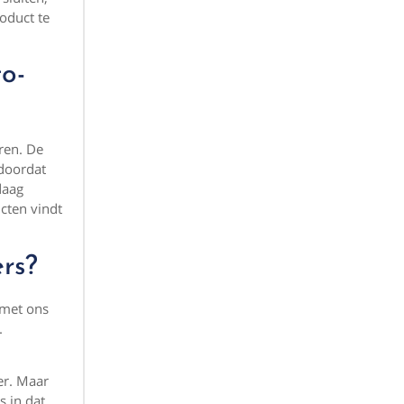
oduct te
to-
ren. De
 doordat
daag
ucten vindt
ers?
 met ons
.
er. Maar
s in dat