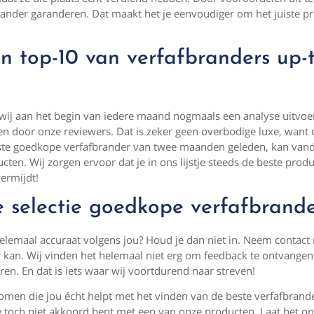
brander garanderen. Dat maakt het je eenvoudiger om het juiste pr
jn top-10 van verfafbranders up-
 wij aan het begin van iedere maand nogmaals een analyse uitvoe
 door onze reviewers. Dat is zeker geen overbodige luxe, want
beste goedkope verfafbrander van twee maanden geleden, kan van
ten. Wij zorgen ervoor dat je in ons lijstje steeds de beste prod
ermijdt!
ze selectie goedkope verfafbrand
 helemaal accuraat volgens jou? Houd je dan niet in. Neem contact
er kan. Wij vinden het helemaal niet erg om feedback te ontvangen
eren. En dat is iets waar wij voortdurend naar streven!
komen die jou écht helpt met het vinden van de beste verfafbrand
at je toch niet akkoord bent met een van onze producten. Laat het on