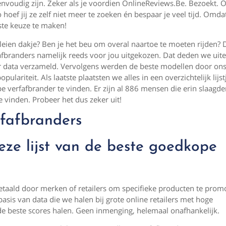
envoudig zijn. Zeker als je voordien OnlineReviews.Be. Bezoekt. 
 hoef jij ze zelf niet meer te zoeken én bespaar je veel tijd. Omda
iste keuze te maken!
 leien dakje? Ben je het beu om overal naartoe te moeten rijden? 
afbranders namelijk reeds voor jou uitgekozen. Dat deden we uite
er data verzameld. Vervolgens werden de beste modellen door on
ulariteit. Als laatste plaatsten we alles in een overzichtelijk lijst
e verfafbrander te vinden. Er zijn al 886 mensen die erin slaag
 vinden. Probeer het dus zeker uit!
rfafbranders
ze lijst van de beste goedkope
taald door merken of retailers om specifieke producten te promo
sis van data die we halen bij grote online retailers met hoge
de beste scores halen. Geen inmenging, helemaal onafhankelijk.