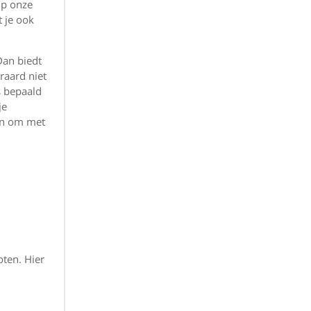
Op onze
t je ook
Dan biedt
raard niet
s bepaald
je
den om met
ten. Hier