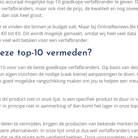
 zo accuraat mogelijke top-10 goedkope verfafbrander te geven.
verfafbranders, maar ook met de prijs, de kwaliteit en nog zovee
s dan ook heel groot.
r te vinden die binnen je budget valt. Maar bij OnlineReviews.Be 
 €0 tot €0. Dit wordt mogelijk gemaakt, omdat wij heel veel data
te veel wilt betalen voor een verfafbrander.
deze top-10 vermeden?
p-10 voor van de beste goedkope verfafbranders. Op basis van de
n eigen inzichten de nodige (vaak kleine) aanpassingen te doen. H
n zo goed mogelijke rangschikking maken om jou te helpen een nie
t product niet in onze lijst. Is een specifiek product te duur in v
in principe niet in aanmerking of dan komt het lager in onze top
rdelen te vermijden, krijgen de producten van bekende merken bi
ere alternatieven. In onze lijst vind je dus wel verfafbranders va
 ze die plaats echt verdiend hebben. Door vooroordelen uit te 