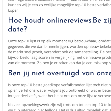
kunnen wij je een zo eerlijke mogelijke top-10 beste verfaf
kopen!
Hoe houdt onlinereviews.Be zi
date?
Onze top-10 lijst is op elk moment erg betrouwbaar, omdat
gegevens die we dan binnenkrijgen, worden opnieuw bekeken
de markt snel groeit, verandert ook de samenstelling. De 
bijvoorbeeld laag scoren in vergelijking met de nieuwe produc
van dit moment. Zo ben je er zeker van dat je een miskoop v
Ben jij niet overtuigd van on
Is onze top-10 beste goedkope verfafbrander lijst toch niet
op en vertel ons wat er volgens jou ontbreekt of wat er bet
Integendeel zelfs, want het helpt ons om onze lijst te verbet
Na veel opzoekingswerk zijn wij trots om tot een top-10 te 
wij zijn uiteraard niet feilloos. Het is dus altijd mogelijk d