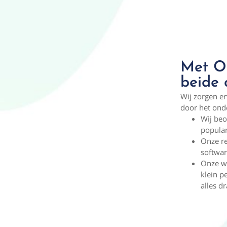
Met On
beide 
Wij zorgen er
door het ond
Wij beo
popular
Onze re
softwar
Onze we
klein 
alles d