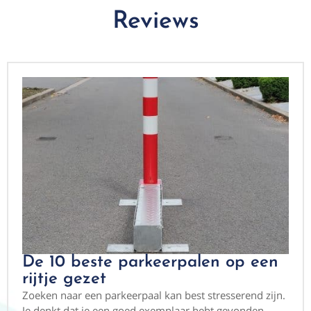
Reviews
De 10 beste parkeerpalen op een
rijtje gezet
Zoeken naar een parkeerpaal kan best stresserend zijn.
Je denkt dat je een goed exemplaar hebt gevonden.