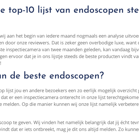
 top-10 lijst van endoscopen st
 wij aan het begin van iedere maand nogmaals een analyse uitvoe
 door onze reviewers. Dat is zeker geen overbodige luxe, want
beste inspectiecamera van twee maanden geleden, kan vandaag bij
en ervoor dat je in ons lijstje steeds de beste producten vindt va
!
van de beste endoscopen?
p lijst jou en andere bezoekers een zo eerlijk mogelijk overzicht 
dat er een inspectiecamera onterecht in onze lijst terechtgekome
e melden. Op die manier kunnen wij onze lijst namelijk verbeter
oop te geven. Wij vinden het namelijk belangrijk dat jij écht tev
f vindt dat er iets ontbreekt, mag je dit ons altijd melden. Zo kunn