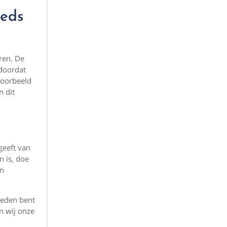
eeds
ren. De
 doordat
voorbeeld
n dit
geeft van
n is, doe
en
reden bent
en wij onze