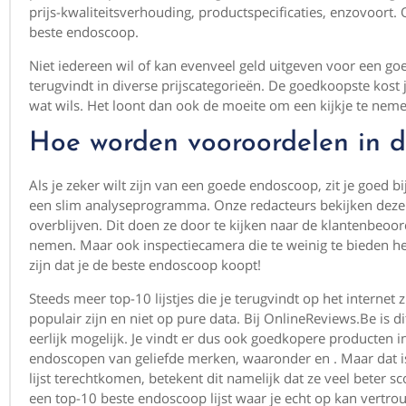
prijs-kwaliteitsverhouding, productspecificaties, enzovoort.
beste endoscoop.
Niet iedereen wil of kan evenveel geld uitgeven voor een 
terugvindt in diverse prijscategorieën. De goedkoopste kost 
wat wils. Het loont dan ook de moeite om een kijkje te neme
Hoe worden vooroordelen in 
Als je zeker wilt zijn van een goede endoscoop, zit je goed b
een slim analyseprogramma. Onze redacteurs bekijken deze 
overblijven. Dit doen ze door te kijken naar de klantenbeoor
nemen. Maar ook inspectiecamera die te weinig te bieden heb
zijn dat je de beste endoscoop koopt!
Steeds meer top-10 lijstjes die je terugvindt op het intern
populair zijn en niet op pure data. Bij OnlineReviews.Be is 
eerlijk mogelijk. Je vindt er dus ook goedkopere producten in 
endoscopen van geliefde merken, waaronder en . Maar dat is
lijst terechtkomen, betekent dit namelijk dat ze veel beter 
een top-10 beste endoscoop lijst waar je echt op kan vertro