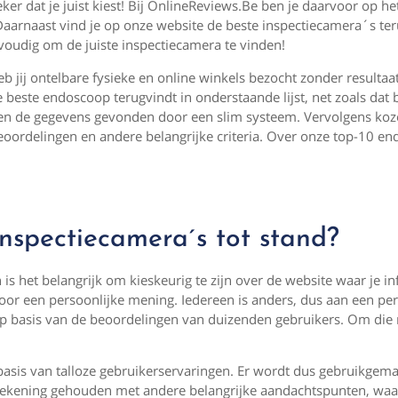
er dat je juist kiest! Bij OnlineReviews.Be ben je daarvoor op het
 Daarnaast vind je op onze website de beste inspectiecamera´s ter
nvoudig om de juiste inspectiecamera te vinden!
b jij ontelbare fysieke en online winkels bezocht zonder resultaa
e beste endoscoop terugvindt in onderstaande lijst, net zoals dat 
rden de gegevens gevonden door een slim systeem. Vervolgens koz
beoordelingen en andere belangrijke criteria. Over onze top-10 e
nspectiecamera´s tot stand?
s het belangrijk om kieskeurig te zijn over de website waar je i
 door een persoonlijke mening. Iedereen is anders, dus aan een per
 op basis van de beoordelingen van duizenden gebruikers. Om die
sis van talloze gebruikerservaringen. Er wordt dus gebruikgem
 rekening gehouden met andere belangrijke aandachtspunten, wa