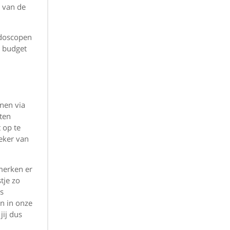
n van de
ndoscopen
r budget
nnen via
ten
 op te
zeker van
 merken er
tje zo
ns
n in onze
jij dus