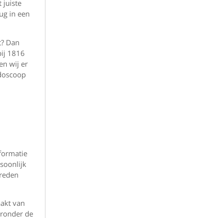
 juiste
ug in een
t? Dan
bij 1816
en wij er
ndoscoop
nformatie
soonlijk
 reden
aakt van
aronder de