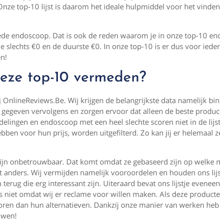
 Onze top-10 lijst is daarom het ideale hulpmiddel voor het vinde
goede endoscoop. Dat is ook de reden waarom je in onze top-10 e
je slechts €0 en de duurste €0. In onze top-10 is er dus voor iede
n!
deze top-10 vermeden?
ij OnlineReviews.Be. Wij krijgen de belangrijkste data namelijk bi
gegeven vervolgens en zorgen ervoor dat alleen de beste produc
delingen en endoscoop met een heel slechte scoren niet in de lijst
ben voor hun prijs, worden uitgefilterd. Zo kan jij er helemaal 
et zijn onbetrouwbaar. Dat komt omdat ze gebaseerd zijn op welke
dit anders. Wij vermijden namelijk vooroordelen en houden ons lijs
terug die erg interessant zijn. Uiteraard bevat ons lijstje evenee
 niet omdat wij er reclame voor willen maken. Als deze producte
scoren dan hun alternatieven. Dankzij onze manier van werken heb 
uwen!