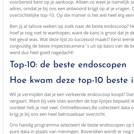
voorbereid bent op je aankoop. Alleen zo weet je namelijk zek
adres, omdat je bij ons een antwoord krijgt op al je vragen.
overzichtelijke top-10. Op die manier is het wel heel erg ee
Ben jij al talloze weken op zoek naar de beste endoscoop? He
hoef je nog niet te wanhopen, want de kans is groot dat je d
het geval was. Wat deze lijst zo succesvol maakt? Eerst we
zorgvuldig de beste inspectiecamera´s uit op basis van de 
werd dus heel goed nagedacht!
Top-10: de beste endoscopen
Hoe kwam deze top-10 beste i
Wil je vermijden dat je een verkeerde endoscoop koopt? Dan i
vergaart. Want bij vele sites worden de top-lijstjes bepaald
oordeel heb je niet veel. OnlineReviews.Be collecteert data
krijg je bij ons een heel betrouwbaar overzicht.
Ons handig programma selecteert de beste endoscopen op ba
pure data in plaats van meningen. Bovendien wordt er nog