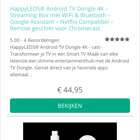
HappyLEDS® Android TV Dongle 4K –
Streaming Box met WiFi & Bluetooth –
Google Assistant – Netflix Compatibel –
Remote geschikt voor Chromecast
5.00 - 4 Beoordelingen
Beoordeling
4
HappyLEDS® Android TV Dongle 4K - cast -
5.00
op 5
Transformeer je TV in een Smart TV Maak van elke
gebaseerd
televisie een slimme entertainmenthub met de Android
op
klantbeoordeling
TV Dongle. Geniet direct van je favoriete apps
allemaal...
€
44,95
BEKIJKEN